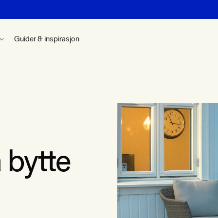
Guider & inspirasjon
 bytte