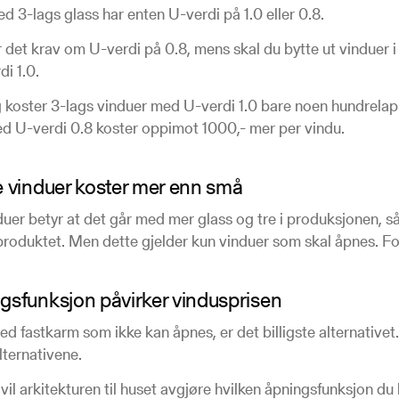
d 3-lags glass har enten U-verdi på 1.0 eller 0.8.
 det krav om U-verdi på 0.8, mens skal du bytte ut vinduer i h
i 1.0.
 koster 3-lags vinduer med U-verdi 1.0 bare noen hundrelap
d U-verdi 0.8 koster oppimot 1000,- mer per vindu.
e vinduer koster mer enn små
duer betyr at det går med mer glass og tre i produksjonen, så 
produktet. Men dette gjelder kun vinduer som skal åpnes. For
gsfunksjon påvirker vindusprisen
ed fastkarm som ikke kan åpnes, er det billigste alternativet.
lternativene.
vil arkitekturen til huset avgjøre hvilken åpningsfunksjon d