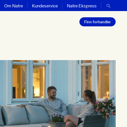
Om Natre
Kundeservice
Natre Ekspress
Finn forhandler