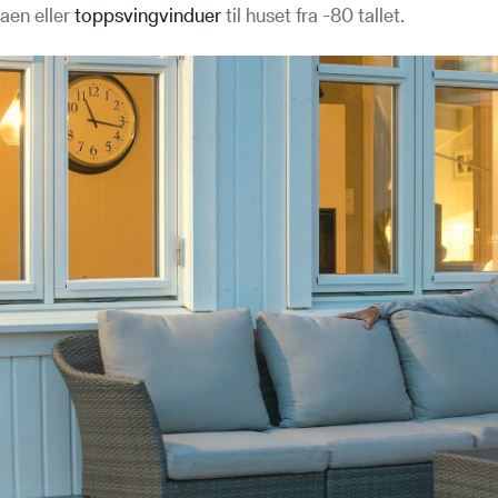
laen eller
toppsvingvinduer
til huset fra -80 tallet.