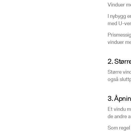
Vinduer me
I nybygg er
med U-verd
Prismessig
vinduer me
2. Størr
Større vin
også slutt
3. Åpnin
Et vindu m
de andre a
Som regel 