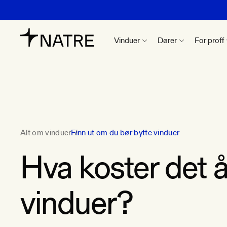
Vinduer
Dører
For proff
Alt om vinduer
Finn ut om du bør bytte vinduer
Hva koster det å
vinduer?