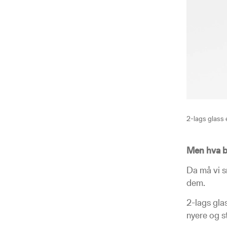
2-lags glass e
Men hva b
Da må vi s
dem.
2-lags glas
nyere og st