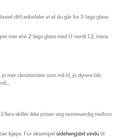
uset ditt anbefaler vi at du går for 3-lags glass
per mer enn 2-lags glass med U-verdi 1.2, mens
jo mer råmaterialer som må til, jo dyrere blir
di...
 Ellers skiller ikke prisen seg nevneverdig mellom
u bør kjøpe. For eksempel
sidehengslet vindu
til