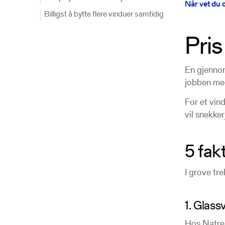
Når vet du 
Billigst å bytte flere vinduer samtidig
Pris
En gjennom
jobben med
For et vin
vil snekke
5 fak
I grove tre
1. Glass
Hos Natre 