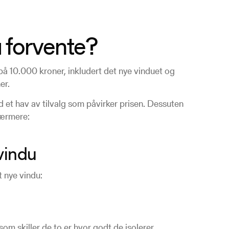
u forvente?
på 10.000 kroner, inkludert det nye vinduet og
er.
 et hav av tilvalg som påvirker prisen. Dessuten
nærmere:
 vindu
t nye vindu:
m skiller de to er hvor godt de isolerer.