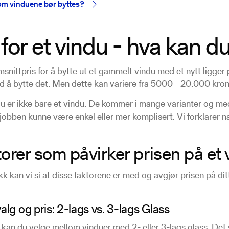
om vinduene bør byttes?
 for et vindu - hva kan d
snittpris for å bytte ut et gammelt vindu med et nytt ligger 
 å bytte det. Men dette kan variere fra 5000 - 20.000 kron
du er ikke bare et vindu. De kommer i mange varianter og med
rjobben kunne være enkel eller mer komplisert. Vi forklarer 
torer som påvirker prisen på et
kk kan vi si at disse faktorene er med og avgjør prisen på dit
valg og pris: 2-lags vs. 3-lags Glass
kan du velge mellom vinduer med 2- eller 3-lags glass. Det so