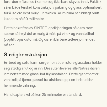
fordi den løftes ned i karmen og ikke bare skyves inntil. Faktisk
så er både terskel, konstruksjon, pakning og glass optimalisert
for å isolere best mulig. Terskelen i aluminium har innlagt brutt
kuldebro på 50 millimeter
Dette bekreftes av SINTEF-godkjenningen på døra, som
scorer så høyt det er mulig å måle på vind- og vanntetthet
(opptil tropisk storm). Og døren blir bare tettere jo mer det
blåser!
Stødig konstruksjon
En bred og solid karm sørger for at den store glassdøra holder
seg stødig år ut og år inn. Dessuten leveres alle Natres dører i
laminert tre med glass limt til glassfalsen. Dette gjør at det er
vanskelig å fjerne glasset fra utsiden og gir en innbrudds­
hemmende virkning.
Handicapterskel på kun 25 millimeter er standard.