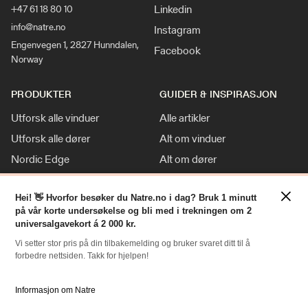
Linkedin
+47 61 18 80 10
info@natre.no
Instagram
Engenvegen 1, 2827 Hunndalen,
Facebook
Norway
PRODUKTER
GUIDER & INSPIRASJON
Utforsk alle vinduer
Alle artikler
Utforsk alle dører
Alt om vinduer
Nordic Edge
Alt om dører
Klassisk stil
Inspirasjon
×
Tilpasninger
Nyheter
Hei! 👋 Hvorfor besøker du Natre.no i dag? Bruk 1 minutt
på vår korte undersøkelse og bli med i trekningen om 2
For Proff
universalgavekort á 2 000 kr.
Vi setter stor pris på din tilbakemelding og bruker svaret ditt til å
forbedre nettsiden. Takk for hjelpen!
RESSURSER
NATRE
Slik bestiller du
Om oss
Informasjon om Natre
Bestille Deler
Historien om Natre