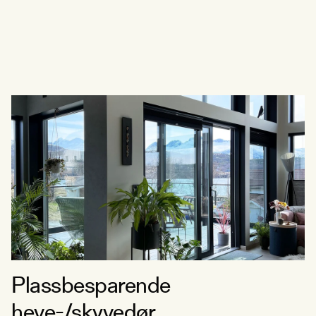
Plassbesparende
heve-/skyvedør