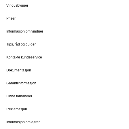
Vindusbygger
Priser
Ledige stillinger
Dokumentsenter
DOVISTA Group
Priser
Informasjon om vinduer
STØTTE
JURIDISK
Kundeservice
Bærekraft
Tips, råd og guider
Kontaktpersoner
Sosialt ansvar
Kontakte kundeservice
Kontakt
Vedlikehold
Dokumentasjon
Garantiinformasjon
FOR PROFF
Natre Express
Finne forhandler
Proffblog
Reklamasjon
Reklamasjon
Informasjon om dører