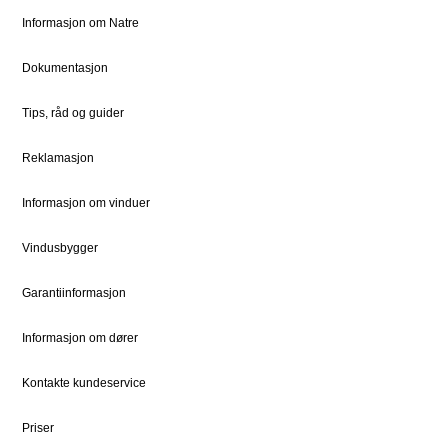
Slik bestiller du
Om oss
Informasjon om Natre
Bestille Deler
Historien om Natre
Dokumentasjon
Priser
Ledige stillinger
Dokumentsenter
DOVISTA Group
Tips, råd og guider
Reklamasjon
STØTTE
JURIDISK
Kundeservice
Bærekraft
Informasjon om vinduer
Kontaktpersoner
Sosialt ansvar
Vindusbygger
Kontakt
Vedlikehold
Garantiinformasjon
Informasjon om dører
FOR PROFF
Natre Express
Kontakte kundeservice
Proffblog
Priser
Reklamasjon