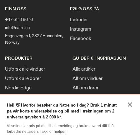
FINN OSS
FØLG OSS PÅ
Linkedin
+47 61 18 80 10
info@natre.no
Instagram
Engenvegen 1, 2827 Hunndalen,
Facebook
Norway
PRODUKTER
GUIDER & INSPIRASJON
Utforsk alle vinduer
Alle artikler
Utforsk alle dører
Alt om vinduer
Nordic Edge
Alt om dører
Klassisk stil
Inspirasjon
×
Tilpasninger
Hei! 👋 Hvorfor besøker du Natre.no i dag? Bruk 1 minutt
Nyheter
på vår korte undersøkelse og bli med i trekningen om 2
For Proff
universalgavekort á 2 000 kr.
Vi setter stor pris på din tilbakemelding og bruker svaret ditt til å
forbedre nettsiden. Takk for hjelpen!
RESSURSER
NATRE