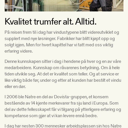
Kvalitet trumfer alt. Alltid.
På reisen frem til i dag har vindustypene blitt videreutviklet og
supplert med nye løsninger. Fabrikker har blitt kjøpt opp og
solgt igjen. Men for hvert kapittel har vi tatt med oss viktig
erfaring videre.
Denne kunnskapen sitter i dag i hendene på hver og en av våre
medarbeidere. Kunnskap om råvarenes betydning. Om å hele
tiden utvikle seg. At det er kvalitet som teller. Og at service er
like viktig både før, under og etter at kunden har bestilt et vindu
eller en dør.
I 2006 ble Natre en del av Dovista-gruppen, et konsern
bestående av 14 kjente merkevarer fra sju land i Europa. Som
del av dette fellesskapet får vi tilgang på ytterligere erfaring og
kompetanse som gjør at vi kan levere ennå bedre.
I dag har nesten 300 mennesker arbeidsplassen sin hos Natre