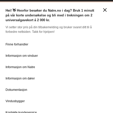
Klassisk stil
Inspirasjon
×
Tilpasninger
Nyheter
Hei! 👋 Hvorfor besøker du Natre.no i dag? Bruk 1 minutt
på vår korte undersøkelse og bli med i trekningen om 2
For Proff
universalgavekort á 2 000 kr.
Vi setter stor pris på din tilbakemelding og bruker svaret ditt til å
forbedre nettsiden. Takk for hjelpen!
RESSURSER
NATRE
Slik bestiller du
Om oss
Finne forhandler
Bestille Deler
Historien om Natre
Informasjon om vinduer
Priser
Ledige stillinger
Dokumentsenter
DOVISTA Group
Informasjon om Natre
Informasjon om dører
STØTTE
JURIDISK
Kundeservice
Bærekraft
Dokumentasjon
Kontaktpersoner
Sosialt ansvar
Vindusbygger
Kontakt
Vedlikehold
Kontakte kundeservice