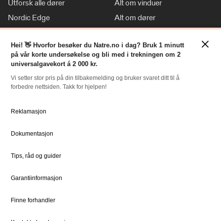
Utforsk alle dører
Alt om vinduer
Nordic Edge
Alt om dører
Klassisk stil
Inspirasjon
×
Tilpasninger
Hei! 👋 Hvorfor besøker du Natre.no i dag? Bruk 1 minutt
Nyheter
på vår korte undersøkelse og bli med i trekningen om 2
For Proff
universalgavekort á 2 000 kr.
Vi setter stor pris på din tilbakemelding og bruker svaret ditt til å
forbedre nettsiden. Takk for hjelpen!
RESSURSER
NATRE
Slik bestiller du
Om oss
Reklamasjon
Bestille Deler
Historien om Natre
Dokumentasjon
Priser
Ledige stillinger
Dokumentsenter
DOVISTA Group
Tips, råd og guider
Garantiinformasjon
STØTTE
JURIDISK
Kundeservice
Bærekraft
Finne forhandler
Kontaktpersoner
Sosialt ansvar