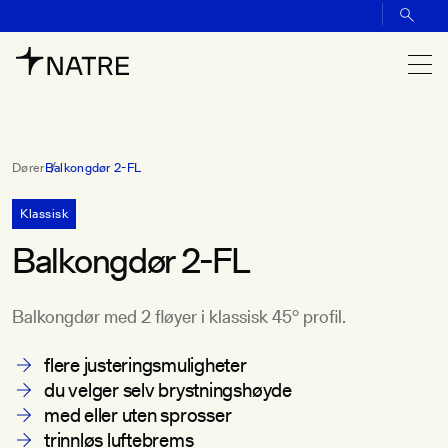
Dører
Balkongdør 2-FL
Klassisk
Balkongdør 2-FL
Balkongdør med 2 fløyer i klassisk 45° profil.
flere justeringsmuligheter
du velger selv brystningshøyde
med eller uten sprosser
trinnløs luftebrems