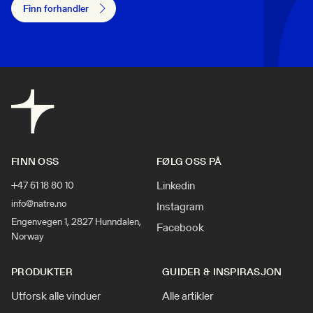
Finn forhandler
FINN OSS
FØLG OSS PÅ
Linkedin
+47 61 18 80 10
info@natre.no
Instagram
Engenvegen 1, 2827 Hunndalen,
Facebook
Norway
PRODUKTER
GUIDER & INSPIRASJON
Utforsk alle vinduer
Alle artikler