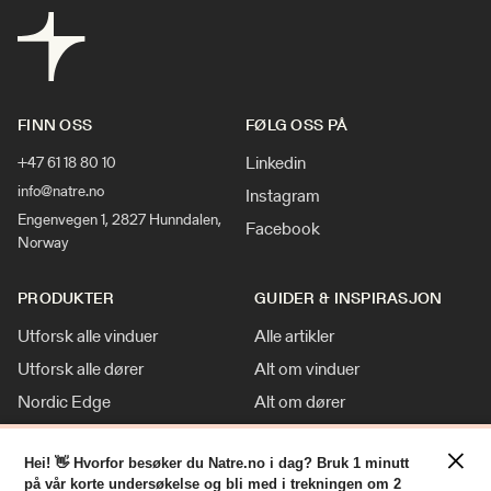
FINN OSS
FØLG OSS PÅ
Linkedin
+47 61 18 80 10
info@natre.no
Instagram
Engenvegen 1, 2827 Hunndalen,
Facebook
Norway
PRODUKTER
GUIDER & INSPIRASJON
Utforsk alle vinduer
Alle artikler
Utforsk alle dører
Alt om vinduer
Nordic Edge
Alt om dører
Klassisk stil
Inspirasjon
×
Tilpasninger
Nyheter
Hei! 👋 Hvorfor besøker du Natre.no i dag? Bruk 1 minutt
på vår korte undersøkelse og bli med i trekningen om 2