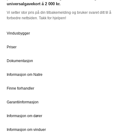
For Proff
universalgavekort á 2 000 kr.
Vi setter stor pris på din tilbakemelding og bruker svaret ditt til å
forbedre nettsiden. Takk for hjelpen!
RESSURSER
NATRE
Slik bestiller du
Om oss
Vindusbygger
Bestille Deler
Historien om Natre
Priser
Priser
Ledige stillinger
Dokumentsenter
DOVISTA Group
Dokumentasjon
Informasjon om Natre
STØTTE
JURIDISK
Kundeservice
Bærekraft
Finne forhandler
Kontaktpersoner
Sosialt ansvar
Garantiinformasjon
Kontakt
Vedlikehold
Informasjon om dører
Informasjon om vinduer
FOR PROFF