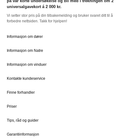
på vår korte undersøkelse og bli med i trekningen om 2
For Proff
universalgavekort á 2 000 kr.
Vi setter stor pris på din tilbakemelding og bruker svaret ditt til å
forbedre nettsiden. Takk for hjelpen!
RESSURSER
NATRE
Slik bestiller du
Om oss
Informasjon om dører
Bestille Deler
Historien om Natre
Informasjon om Natre
Priser
Ledige stillinger
Dokumentsenter
DOVISTA Group
Informasjon om vinduer
Kontakte kundeservice
STØTTE
JURIDISK
Kundeservice
Bærekraft
Finne forhandler
Kontaktpersoner
Sosialt ansvar
Priser
Kontakt
Vedlikehold
Tips, råd og guider
Garantiinformasjon
FOR PROFF