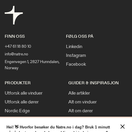
FINN OSS
FØLG OSS PÅ
Linkedin
+47 61 18 80 10
info@natre.no
Instagram
Engenvegen 1, 2827 Hunndalen,
Facebook
Norway
PRODUKTER
GUIDER & INSPIRASJON
Utforsk alle vinduer
Alle artikler
Utforsk alle dører
Alt om vinduer
Nordic Edge
Alt om dører
Klassisk stil
Inspirasjon
×
Tilpasninger
Nyheter
Hei! 👋 Hvorfor besøker du Natre.no i dag? Bruk 1 minutt