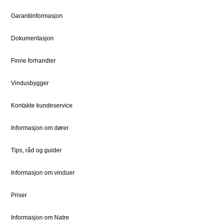
Slik bestiller du
Om oss
Garantiinformasjon
Bestille Deler
Historien om Natre
Dokumentasjon
Priser
Ledige stillinger
Dokumentsenter
DOVISTA Group
Finne forhandler
Vindusbygger
STØTTE
JURIDISK
Kundeservice
Bærekraft
Kontakte kundeservice
Kontaktpersoner
Sosialt ansvar
Informasjon om dører
Kontakt
Vedlikehold
Tips, råd og guider
Informasjon om vinduer
FOR PROFF
Natre Express
Priser
Proffblog
Informasjon om Natre