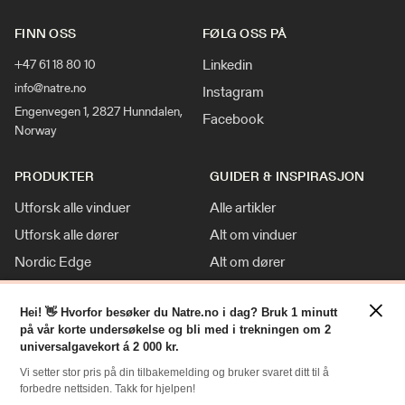
FINN OSS
FØLG OSS PÅ
Linkedin
+47 61 18 80 10
info@natre.no
Instagram
Engenvegen 1, 2827 Hunndalen,
Facebook
Norway
PRODUKTER
GUIDER & INSPIRASJON
Utforsk alle vinduer
Alle artikler
Utforsk alle dører
Alt om vinduer
Nordic Edge
Alt om dører
Klassisk stil
Inspirasjon
×
Hei! 👋 Hvorfor besøker du Natre.no i dag? Bruk 1 minutt
Tilpasninger
Nyheter
på vår korte undersøkelse og bli med i trekningen om 2
For Proff
universalgavekort á 2 000 kr.
Vi setter stor pris på din tilbakemelding og bruker svaret ditt til å
forbedre nettsiden. Takk for hjelpen!
RESSURSER
NATRE