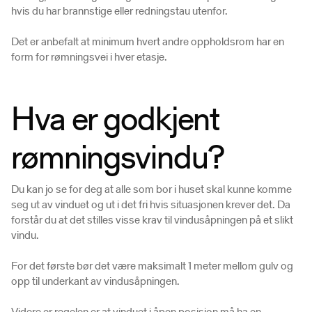
hvis du har brannstige eller redningstau utenfor.
Det er anbefalt at minimum hvert andre oppholdsrom har en
form for rømningsvei i hver etasje.
Hva er godkjent
rømningsvindu?
Du kan jo se for deg at alle som bor i huset skal kunne komme
seg ut av vinduet og ut i det fri hvis situasjonen krever det. Da
forstår du at det stilles visse krav til vindusåpningen på et slikt
vindu.
For det første bør det være maksimalt 1 meter mellom gulv og
opp til underkant av vindusåpningen.
Videre er regelen er at vinduet i åpen posisjon må ha en