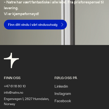
- Natre har vært fantastiske i alle ledd. Fra prisforespørsel til
levering.
Vi er kjempefornøyd!
Finn ditt vindu i vårt vindusutvalg
FINN OSS
FØLG OSS PÅ
Linkedin
+47 61 18 80 10
info@natre.no
Instagram
Engenvegen 1, 2827 Hunndalen,
Facebook
Norway