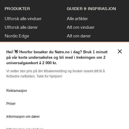
PRODUKTER
GUIDER & INSPIRASJON
Utforsk alle vinduer
Alle artikler
Utforsk alle dører
Alt om vinduer
Nordic Edge
Alt om dører
Klassisk stil
Inspirasjon
×
Hei! 👋 Hvorfor besøker du Natre.no i dag? Bruk 1 minutt
Tilpasninger
Nyheter
på vår korte undersøkelse og bli med i trekningen om 2
For Proff
universalgavekort á 2 000 kr.
Vi setter stor pris på din tilbakemelding og bruker svaret ditt til å
forbedre nettsiden. Takk for hjelpen!
RESSURSER
NATRE
Slik bestiller du
Om oss
Reklamasjon
Bestille Deler
Historien om Natre
Priser
Priser
Ledige stillinger
Dokumentsenter
DOVISTA Group
Informasjon om dører