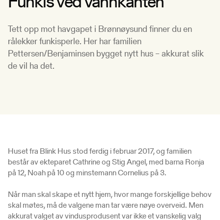
Funkis ved vannkanten
Tett opp mot havgapet i Brønnøysund finner du en
rålekker funkisperle. Her har familien
Pettersen/Benjaminsen bygget nytt hus – akkurat slik
de vil ha det.
Huset fra Blink Hus stod ferdig i februar 2017, og familien
består av ekteparet Cathrine og Stig Angel, med barna Ronja
på 12, Noah på 10 og minstemann Cornelius på 3.
Når man skal skape et nytt hjem, hvor mange forskjellige behov
skal møtes, må de valgene man tar være nøye overveid. Men
akkurat valget av vindusprodusent var ikke et vanskelig valg