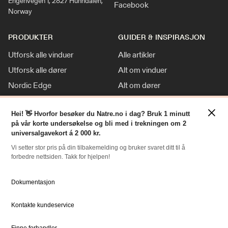
Engenvegen 1, 2827 Hunndalen,
Facebook
Norway
PRODUKTER
GUIDER & INSPIRASJON
Utforsk alle vinduer
Alle artikler
Utforsk alle dører
Alt om vinduer
Nordic Edge
Alt om dører
Klassisk stil
Inspirasjon
×
Tilpasninger
Nyheter
Hei! 👋 Hvorfor besøker du Natre.no i dag? Bruk 1 minutt
på vår korte undersøkelse og bli med i trekningen om 2
For Proff
universalgavekort á 2 000 kr.
Vi setter stor pris på din tilbakemelding og bruker svaret ditt til å
forbedre nettsiden. Takk for hjelpen!
RESSURSER
NATRE
Slik bestiller du
Om oss
Dokumentasjon
Bestille Deler
Historien om Natre
Kontakte kundeservice
Priser
Ledige stillinger
Dokumentsenter
DOVISTA Group
Finne forhandler