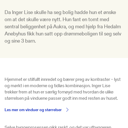
Da Inger Lise skulle ha seg bolig hadde hun et ønske
om at det skulle være nytt. Hun fant en tomt med
sentral beliggenhet på Aukra, og med hjelp fra Hedalm
Anebyhus fikk hun satt opp drømmeboligen til seg selv
og sine 3 barn.
Hjemmet er stilfullt innredet og bærer preg av kontraster – lyst
og mørkt i en moderne og tidløs kombinasjon. Inger Lise
trekker frem at hun er særlig fornøyd med hvordan de ulike
størrelsen på vinduene passer godt inn med resten av huset.
Les mer om vinduer og størrelser
Selve byggeprosessen gikk raskt, og det var utbyggeren