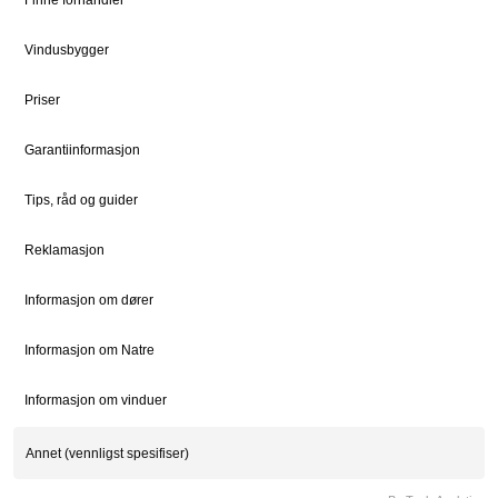
Vindusbygger
STØTTE
JURIDISK
Kundeservice
Bærekraft
Priser
Kontaktpersoner
Sosialt ansvar
Garantiinformasjon
Kontakt
Vedlikehold
Tips, råd og guider
Reklamasjon
FOR PROFF
Natre Express
Informasjon om dører
Proffblog
Informasjon om Natre
Reklamasjon
Informasjon om vinduer
© 2026 Natre Vinduer AS. All Rights Reserved. | Part of Dovista Group
Personvernerklæring
Informasjonskapsler
Whistleblower