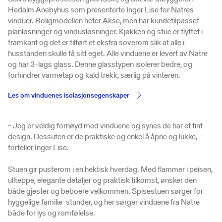
Hedalm Anebyhus som presenterte Inger Lise for Natres
vinduer. Boligmodellen heter Akse, men har kundetilpasset
planløsninger og vindusløsninger. Kjøkken og stue er flyttet i
framkant og det er tilført et ekstra soverom slik at alle i
husstanden skulle få sitt eget. Alle vinduene er levert av Natre
og har 3-lags glass. Denne glasstypen isolerer bedre, og
forhindrer varmetap og kald trekk, særlig på vinteren.
Les om vinduenes isolasjonsegenskaper
- Jeg er veldig fornøyd med vinduene og synes de har et fint
design. Dessuten er de praktiske og enkel å åpne og lukke,
forteller Inger Lise.
Stuen gir pusterom i en hektisk hverdag. Med flammer i peisen,
ullteppe, elegante detaljer og praktisk tilkomst, ønsker den
både gjester og beboere velkommen. Spisestuen sørger for
hyggelige familie-stunder, og her sørger vinduene fra Natre
både for lys og romfølelse.