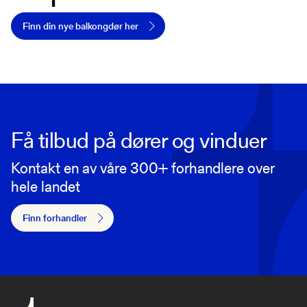
Finn din nye balkongdør her
Få tilbud på dører og vinduer
Kontakt en av våre 300+ forhandlere over
hele landet
Finn forhandler