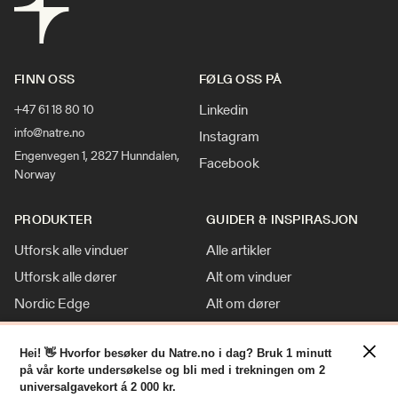
FINN OSS
FØLG OSS PÅ
Linkedin
+47 61 18 80 10
info@natre.no
Instagram
Engenvegen 1, 2827 Hunndalen,
Facebook
Norway
PRODUKTER
GUIDER & INSPIRASJON
Utforsk alle vinduer
Alle artikler
Utforsk alle dører
Alt om vinduer
Nordic Edge
Alt om dører
Klassisk stil
Inspirasjon
×
Tilpasninger
Nyheter
Hei! 👋 Hvorfor besøker du Natre.no i dag? Bruk 1 minutt
på vår korte undersøkelse og bli med i trekningen om 2
For Proff
universalgavekort á 2 000 kr.