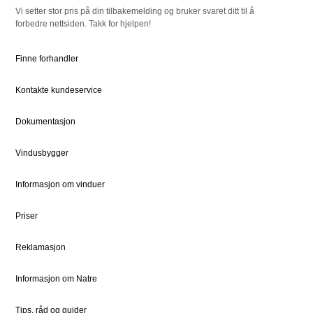
Vi setter stor pris på din tilbakemelding og bruker svaret ditt til å
forbedre nettsiden. Takk for hjelpen!
RESSURSER
NATRE
Slik bestiller du
Om oss
Finne forhandler
Bestille Deler
Historien om Natre
Kontakte kundeservice
Priser
Ledige stillinger
Dokumentsenter
DOVISTA Group
Dokumentasjon
Vindusbygger
STØTTE
JURIDISK
Kundeservice
Bærekraft
Informasjon om vinduer
Kontaktpersoner
Sosialt ansvar
Priser
Kontakt
Vedlikehold
Reklamasjon
Informasjon om Natre
FOR PROFF
Natre Express
Tips, råd og guider