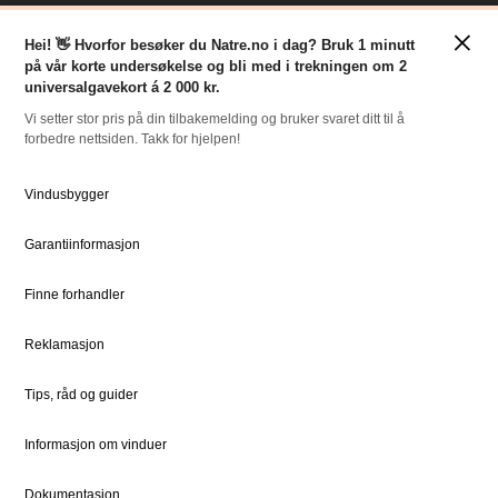
Klassisk stil
Inspirasjon
×
Tilpasninger
Nyheter
Hei! 👋 Hvorfor besøker du Natre.no i dag? Bruk 1 minutt
på vår korte undersøkelse og bli med i trekningen om 2
For Proff
universalgavekort á 2 000 kr.
Vi setter stor pris på din tilbakemelding og bruker svaret ditt til å
forbedre nettsiden. Takk for hjelpen!
RESSURSER
NATRE
Slik bestiller du
Om oss
Vindusbygger
Bestille Deler
Historien om Natre
Garantiinformasjon
Priser
Ledige stillinger
Dokumentsenter
DOVISTA Group
Finne forhandler
Reklamasjon
STØTTE
JURIDISK
Kundeservice
Bærekraft
Tips, råd og guider
Kontaktpersoner
Sosialt ansvar
Informasjon om vinduer
Kontakt
Vedlikehold
Dokumentasjon