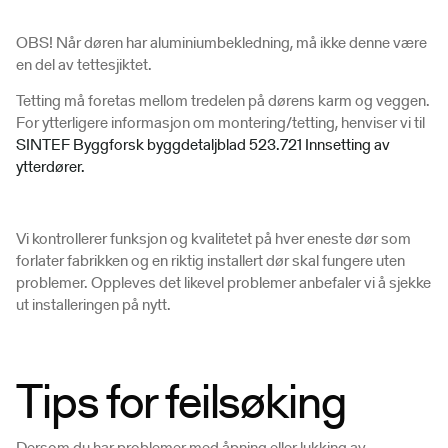
OBS! Når døren har aluminiumbekledning, må ikke denne være
en del av tettesjiktet.
Tetting må foretas mellom tredelen på dørens karm og veggen.
For ytterligere informasjon om montering/tetting, henviser vi til
SINTEF Byggforsk byggdetaljblad 523.721 Innsetting av
ytterdører.
Vi kontrollerer funksjon og kvalitetet på hver eneste dør som
forlater fabrikken og en riktig installert dør skal fungere uten
problemer. Oppleves det likevel problemer anbefaler vi å sjekke
ut installeringen på nytt.
Tips for feilsøking
Dersom du har problemer med åpning eller lukking av