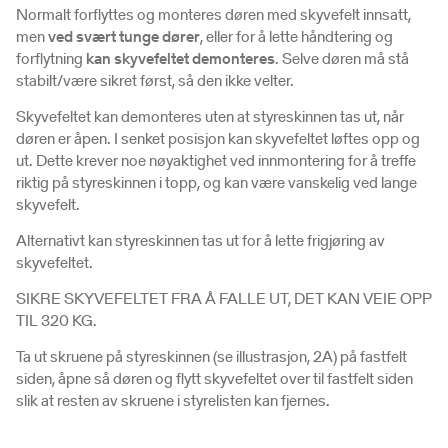
Normalt forflyttes og monteres døren med skyvefelt innsatt,
men
ved svært tunge dører
, eller for å lette håndtering og
forflytning
kan skyvefeltet demonteres
. Selve døren må stå
stabilt/være sikret først, så den ikke velter.
Skyvefeltet kan demonteres uten at styreskinnen tas ut, når
døren er åpen. I senket posisjon kan skyvefeltet løftes opp og
ut. Dette krever noe nøyaktighet ved innmontering for å treffe
riktig på styreskinnen i topp, og kan være vanskelig ved lange
skyvefelt.
Alternativt kan styreskinnen tas ut for å lette frigjøring av
skyvefeltet.
SIKRE SKYVEFELTET FRA Å FALLE UT, DET KAN VEIE OPP
TIL 320 KG.
Ta ut skruene på styreskinnen (se illustrasjon, 2A) på fastfelt
siden, åpne så døren og flytt skyvefeltet over til fastfelt siden
slik at resten av skruene i styrelisten kan fjernes.