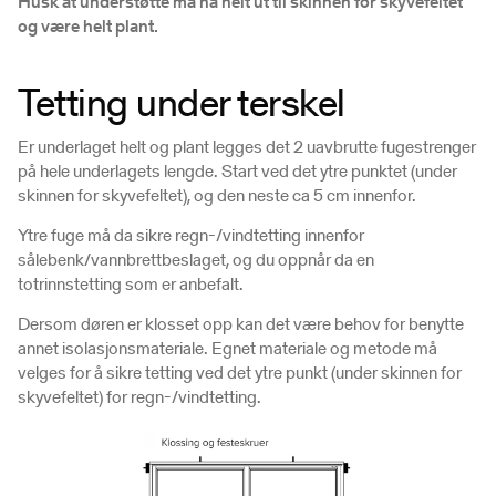
Husk at understøtte må nå helt ut til skinnen for skyvefeltet
og være helt plant.
Tetting under terskel
Er underlaget helt og plant legges det 2 uavbrutte fugestrenger
på hele underlagets lengde. Start ved det ytre punktet (under
skinnen for skyvefeltet), og den neste ca 5 cm innenfor.
Ytre fuge må da sikre regn-/vindtetting innenfor
sålebenk/vannbrettbeslaget, og du oppnår da en
totrinnstetting som er anbefalt.
Dersom døren er klosset opp kan det være behov for benytte
annet isolasjonsmateriale. Egnet materiale og metode må
velges for å sikre tetting ved det ytre punkt (under skinnen for
skyvefeltet) for regn-/vindtetting.