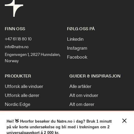
FINN OSS
FØLG OSS PÅ
Linkedin
+47 61 18 80 10
info@natre.no
Instagram
Engenvegen 1, 2827 Hunndalen,
Facebook
Norway
PRODUKTER
GUIDER & INSPIRASJON
Utforsk alle vinduer
Alle artikler
Utforsk alle dører
Alt om vinduer
Nordic Edge
Alt om dører
Klassisk stil
Inspirasjon
×
Tilpasninger
Nyheter
Hei! 👋 Hvorfor besøker du Natre.no i dag? Bruk 1 minutt
på vår korte undersøkelse og bli med i trekningen om 2
For Proff
universalgavekort á 2 000 kr.