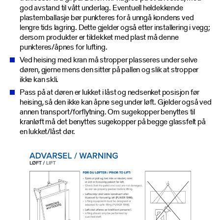
god avstand til vått underlag. Eventuell heldekkende
plastemballasje bør punkteres for å unngå kondens ved
lengre tids lagring. Dette gjelder også etter installering i vegg;
dersom produkter er tildekket med plast må denne
punkteres/åpnes for lufting.
Ved heising med kran må stropper plasseres under selve
døren, gjerne mens den sitter på pallen og slik at stropper
ikke kan skli.
Pass på at døren er lukket i låst og nedsenket posisjon før
heising, så den ikke kan åpne seg under løft. Gjelder også ved
annen transport/forflytning. Om sugekopper benyttes til
kranløft må det benyttes sugekopper på begge glassfelt på
en lukket/låst dør.