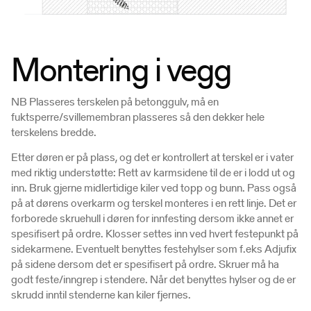
Montering i vegg
NB Plasseres terskelen på betonggulv, må en
fuktsperre/svillemembran plasseres så den dekker hele
terskelens bredde.
Etter døren er på plass, og det er kontrollert at terskel er i vater
med riktig understøtte: Rett av karmsidene til de er i lodd ut og
inn. Bruk gjerne midlertidige kiler ved topp og bunn. Pass også
på at dørens overkarm og terskel monteres i en rett linje. Det er
forborede skruehull i døren for innfesting dersom ikke annet er
spesifisert på ordre. Klosser settes inn ved hvert festepunkt på
sidekarmene. Eventuelt benyttes festehylser som f.eks Adjufix
på sidene dersom det er spesifisert på ordre. Skruer må ha
godt feste/inngrep i stendere. Når det benyttes hylser og de er
skrudd inntil stenderne kan kiler fjernes.