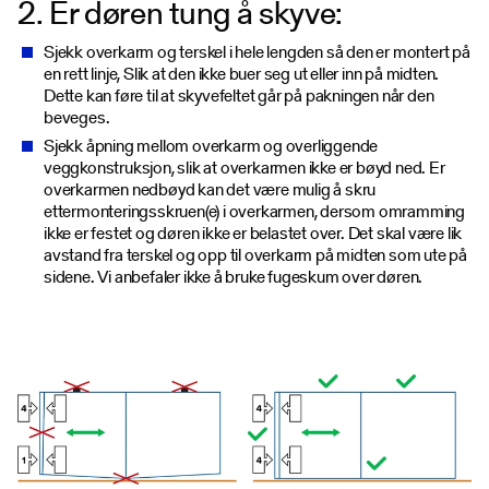
2. Er døren tung å skyve:
Sjekk overkarm og terskel i hele lengden så den er montert på
en rett linje, Slik at den ikke buer seg ut eller inn på midten.
Dette kan føre til at skyvefeltet går på pakningen når den
beveges.
Sjekk åpning mellom overkarm og overliggende
veggkonstruksjon, slik at overkarmen ikke er bøyd ned. Er
overkarmen nedbøyd kan det være mulig å skru
ettermonteringsskruen(e) i overkarmen, dersom omramming
ikke er festet og døren ikke er belastet over. Det skal være lik
avstand fra terskel og opp til overkarm på midten som ute på
sidene. Vi anbefaler ikke å bruke fugeskum over døren.