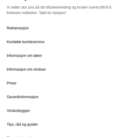
Vi setter stor pris på din tilbakemelding og bruker svaret ditt til å
forbedre nettsiden. Takk for hjelpen!
RESSURSER
NATRE
Slik bestiller du
Om oss
Reklamasjon
Bestille Deler
Historien om Natre
Kontakte kundeservice
Priser
Ledige stillinger
Dokumentsenter
DOVISTA Group
Informasjon om dører
STØTTE
JURIDISK
Informasjon om vinduer
Kundeservice
Bærekraft
Priser
Kontaktpersoner
Sosialt ansvar
Garantiinformasjon
Kontakt
Vedlikehold
Vindusbygger
Tips, råd og guider
FOR PROFF
Natre Express