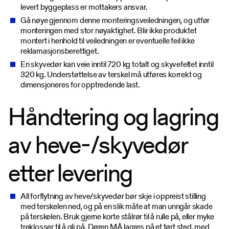
levert byggeplass er mottakers ansvar.
Gå nøye gjennom denne monteringsveiledningen, og utfør
monteringen med stor nøyaktighet. Blir ikke produktet
montert i henhold til veiledningen er eventuelle feil ikke
reklamasjonsberettiget.
En skyvedør kan veie inntil 720 kg totalt og skyvefeltet inntil
320 kg. Understøttelse av terskel må utføres korrekt og
dimensjoneres for opptredende last.
Håndtering og lagring
av heve-/skyvedør
etter levering
All forflytning av heve/skyvedør bør skje i oppreist stilling
med terskelen ned, og på en slik måte at man unngår skade
på terskelen. Bruk gjerne korte stålrør til å rulle på, eller myke
treklosser til å gli på. Døren MÅ lagres på et tørt sted, med