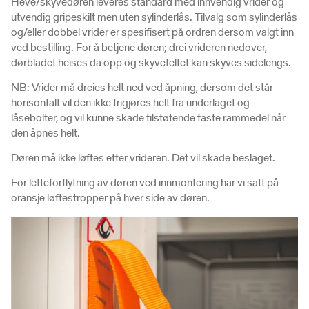
Heve/skyvedøren leveres standard med innvendig vrider og
utvendig gripeskilt men uten sylinderlås. Tilvalg som sylinderlås
og/eller dobbel vrider er spesifisert på ordren dersom valgt inn
ved bestilling. For å betjene døren; drei vrideren nedover,
dørbladet heises da opp og skyvefeltet kan skyves sidelengs.
NB: Vrider må dreies helt ned ved åpning, dersom det står
horisontalt vil den ikke frigjøres helt fra underlaget og
låsebolter, og vil kunne skade tilstøtende faste rammedel når
den åpnes helt.
Døren må ikke løftes etter vrideren. Det vil skade beslaget.
For letteforflytning av døren ved innmontering har vi satt på
oransje løftestropper på hver side av døren.