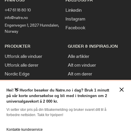
Linkedin
+47 61 18 80 10
info@natre.no
Instagram
Engenvegen 1, 2827 Hunndalen,
Facebook
Norway
PRODUKTER
GUIDER & INSPIRASJON
Utforsk alle vinduer
Alle artikler
Utforsk alle dører
Alt om vinduer
Nordic Edge
Alt om dører
Klassisk stil
Inspirasjon
×
Tilpasninger
Nyheter
Hei! 👋 Hvorfor besøker du Natre.no i dag? Bruk 1 minutt
på vår korte undersøkelse og bli med i trekningen om 2
For Proff
universalgavekort á 2 000 kr.
Vi setter stor pris på din tilbakemelding og bruker svaret ditt til å
forbedre nettsiden. Takk for hjelpen!
RESSURSER
NATRE
Slik bestiller du
Om oss
Kontakte kundeservice