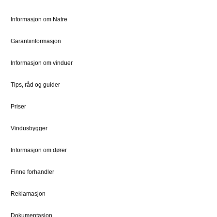
Bestille Deler
Historien om Natre
Informasjon om Natre
Priser
Ledige stillinger
Dokumentsenter
DOVISTA Group
Garantiinformasjon
Informasjon om vinduer
STØTTE
JURIDISK
Kundeservice
Bærekraft
Tips, råd og guider
Kontaktpersoner
Sosialt ansvar
Priser
Kontakt
Vedlikehold
Vindusbygger
Informasjon om dører
FOR PROFF
Natre Express
Finne forhandler
Proffblog
Reklamasjon
Reklamasjon
Dokumentasjon