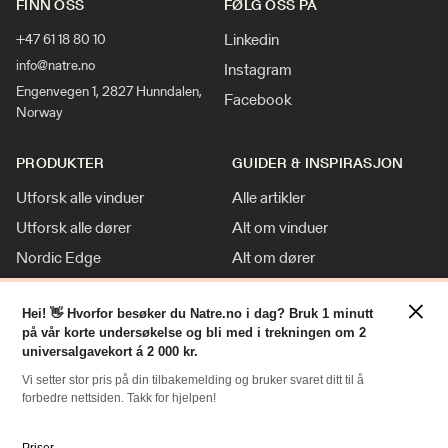
FINN OSS
FØLG OSS PÅ
Linkedin
+47 61 18 80 10
info@natre.no
Instagram
Engenvegen 1, 2827 Hunndalen,
Facebook
Norway
PRODUKTER
GUIDER & INSPIRASJON
Utforsk alle vinduer
Alle artikler
Utforsk alle dører
Alt om vinduer
Nordic Edge
Alt om dører
Klassisk stil
Inspirasjon
×
Tilpasninger
Nyheter
Hei! 👋 Hvorfor besøker du Natre.no i dag? Bruk 1 minutt
på vår korte undersøkelse og bli med i trekningen om 2
For Proff
universalgavekort á 2 000 kr.
Vi setter stor pris på din tilbakemelding og bruker svaret ditt til å
forbedre nettsiden. Takk for hjelpen!
RESSURSER
NATRE
Slik bestiller du
Om oss
Priser