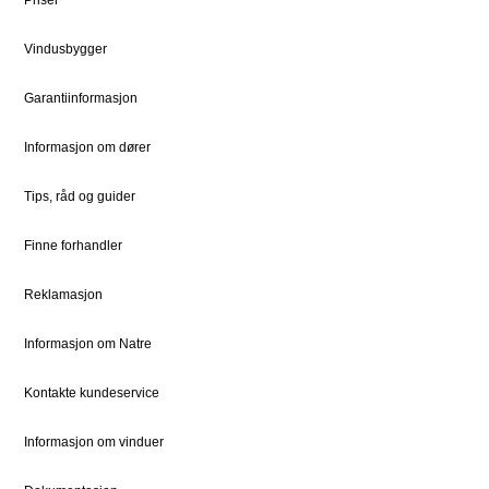
Bestille Deler
Historien om Natre
Vindusbygger
Priser
Ledige stillinger
Dokumentsenter
DOVISTA Group
Garantiinformasjon
Informasjon om dører
STØTTE
JURIDISK
Kundeservice
Bærekraft
Tips, råd og guider
Kontaktpersoner
Sosialt ansvar
Finne forhandler
Kontakt
Vedlikehold
Reklamasjon
Informasjon om Natre
FOR PROFF
Natre Express
Kontakte kundeservice
Proffblog
Informasjon om vinduer
Reklamasjon