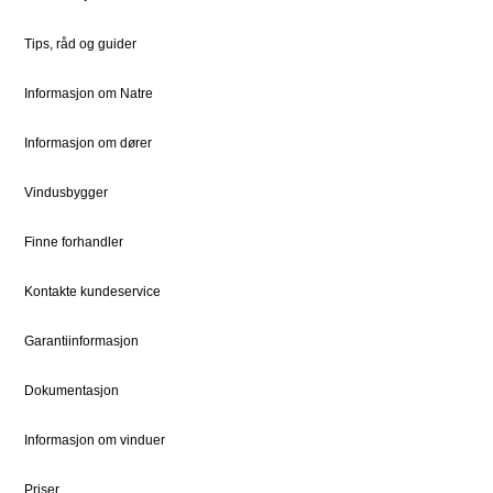
Bestille Deler
Historien om Natre
Tips, råd og guider
Priser
Ledige stillinger
Dokumentsenter
DOVISTA Group
Informasjon om Natre
Informasjon om dører
STØTTE
JURIDISK
Kundeservice
Bærekraft
Vindusbygger
Kontaktpersoner
Sosialt ansvar
Finne forhandler
Kontakt
Vedlikehold
Kontakte kundeservice
Garantiinformasjon
FOR PROFF
Natre Express
Dokumentasjon
Proffblog
Informasjon om vinduer
Reklamasjon
Priser