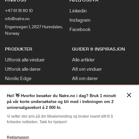
Linkedin
+47 61 18 80 10
info@natre.no
Instagram
Engenvegen 1, 2827 Hunndalen,
Facebook
Norway
PRODUKTER
GUIDER & INSPIRASJON
Utforsk alle vinduer
Alle artikler
Utforsk alle dører
Alt om vinduer
Nordic Edge
Alt om dører
Klassisk stil
Inspirasjon
×
Tilpasninger
Nyheter
Hei! 👋 Hvorfor besøker du Natre.no i dag? Bruk 1 minutt
på vår korte undersøkelse og bli med i trekningen om 2
For Proff
universalgavekort á 2 000 kr.
Vi setter stor pris på din tilbakemelding og bruker svaret ditt til å
forbedre nettsiden. Takk for hjelpen!
RESSURSER
NATRE
Slik bestiller du
Om oss
Reklamasjon