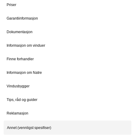
Dokumentsenter
DOVISTA Group
Priser
Garantiinformasjon
STØTTE
JURIDISK
Kundeservice
Bærekraft
Dokumentasjon
Kontaktpersoner
Sosialt ansvar
Informasjon om vinduer
Kontakt
Vedlikehold
Finne forhandler
Informasjon om Natre
FOR PROFF
Natre Express
Vindusbygger
Proffblog
Tips, råd og guider
Reklamasjon
Reklamasjon
© 2026 Natre Vinduer AS. All Rights Reserved. | Part of Dovista Group
Personvernerklæring
Informasjonskapsler
Whistleblower