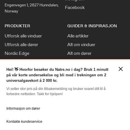
Engenvegen 1, 2827 Hunndalen,
Facebook
Norway
PRODUKTER
GUIDER & INSPIRASJON
Utforsk alle vinduer
Alle artikler
Utforsk alle dører
Alt om vinduer
Nordic Edge
Alt om dører
Klassisk stil
Inspirasjon
×
Tilpasninger
Nyheter
Hei! 👋 Hvorfor besøker du Natre.no i dag? Bruk 1 minutt
på vår korte undersøkelse og bli med i trekningen om 2
For Proff
universalgavekort á 2 000 kr.
Vi setter stor pris på din tilbakemelding og bruker svaret ditt til å
forbedre nettsiden. Takk for hjelpen!
RESSURSER
NATRE
Slik bestiller du
Om oss
Informasjon om dører
Bestille Deler
Historien om Natre
Kontakte kundeservice
Priser
Ledige stillinger