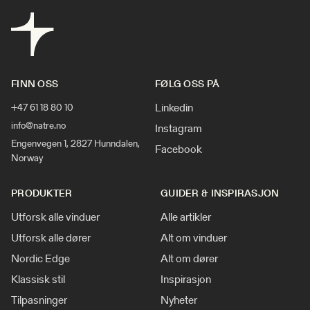
FINN OSS
FØLG OSS PÅ
Linkedin
+47 61 18 80 10
info@natre.no
Instagram
Engenvegen 1, 2827 Hunndalen,
Facebook
Norway
PRODUKTER
GUIDER & INSPIRASJON
Utforsk alle vinduer
Alle artikler
Utforsk alle dører
Alt om vinduer
Nordic Edge
Alt om dører
Klassisk stil
Inspirasjon
Tilpasninger
Nyheter