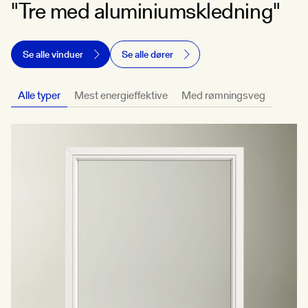
"Tre med aluminiumskledning"
Se alle vinduer
Se alle dører
Alle typer
Mest energieffektive
Med rømningsveg