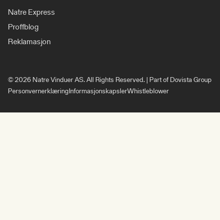
Natre Express
Proffblog
Reklamasjon
© 2026 Natre Vinduer AS. All Rights Reserved. | Part of Dovista Group
Personvernerklæring
Informasjonskapsler
Whistleblower